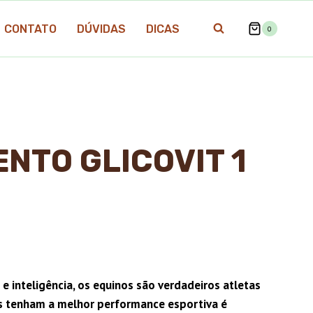
CONTATO
DÚVIDAS
DICAS
0
NTO GLICOVIT 1
O
preço
 e inteligência, os equinos são verdadeiros atletas
atual
es tenham a melhor performance esportiva é