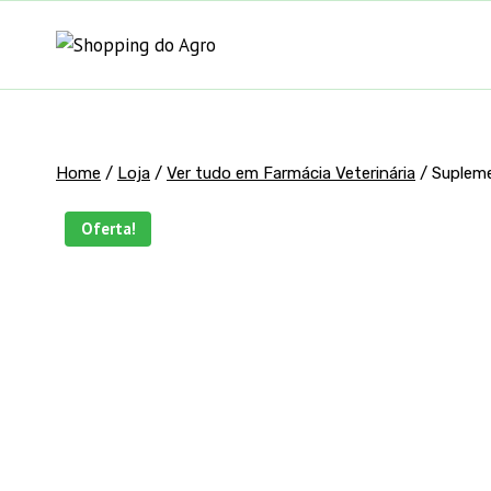
Pular
para
o
Conteúdo
Home
/
Loja
/
Ver tudo em Farmácia Veterinária
/
Supleme
Oferta!