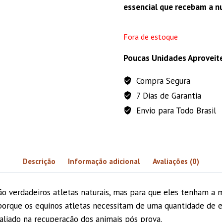
era:
essencial que recebam a 
R$ 123,98
Fora de estoque
Poucas Unidades Aproveit
Compra Segura
7 Dias de Garantia
Envio para Todo Brasil
Descrição
Informação adicional
Avaliações (0)
s são verdadeiros atletas naturais, mas para que eles tenham 
porque os equinos atletas necessitam de uma quantidade de 
liado na recuperação dos animais pós prova.