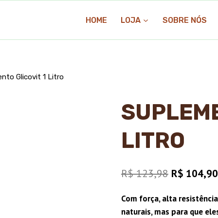
HOME
LOJA
SOBRE NÓS
nto Glicovit 1 Litro
SUPLEME
LITRO
O
R$
123,98
R$
104,90
preço
Com força, alta resistência
original
naturais, mas para que el