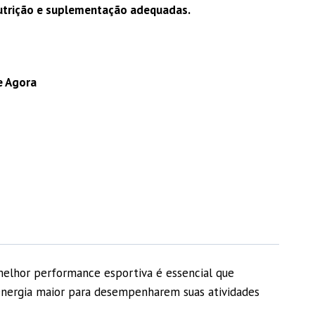
é:
nutrição e suplementação adequadas.
.
R$ 104,90.
e Agora
a melhor performance esportiva é essencial que
energia maior para desempenharem suas atividades