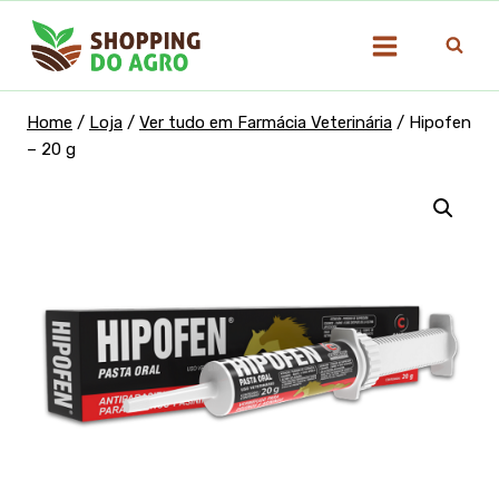
Pular
para
o
Conteúdo
Home
/
Loja
/
Ver tudo em Farmácia Veterinária
/
Hipofen
– 20 g