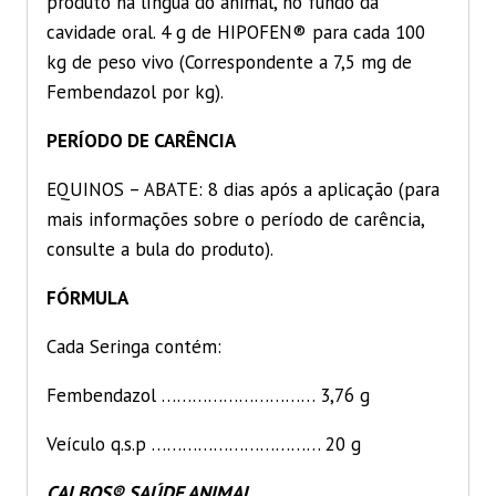
produto na língua do animal, no fundo da
cavidade oral. 4 g de HIPOFEN® para cada 100
kg de peso vivo (Correspondente a 7,5 mg de
Fembendazol por kg).
PERÍODO DE CARÊNCIA
EQUINOS – ABATE: 8 dias após a aplicação (para
mais informações sobre o período de carência,
consulte a bula do produto).
FÓRMULA
Cada Seringa contém:
Fembendazol ………………………… 3,76 g
Veículo q.s.p …………………………… 20 g
CALBOS® SAÚDE ANIMAL