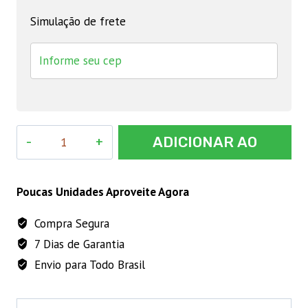
Simulação de frete
Hipofen
ADICIONAR AO
-
20
CARRINHO
g
Poucas Unidades Aproveite Agora
quantidade
Compra Segura
7 Dias de Garantia
Envio para Todo Brasil