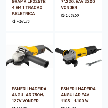
GRAMA LR225TE
7″,220, EAV 2200
4 EM 1 TRACAO
VONDER
P.ELETRICA
R$
1.038,50
R$
4.261,70
ESMERILHADEIRA
ESMERILHADEIRA
ANGULAR 750W,
ANGULAR EAV
127V VONDER
1105 – 1.100 W