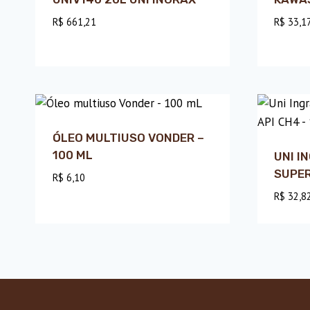
R$
661,21
R$
33,1
ÓLEO MULTIUSO VONDER –
100 ML
UNI I
SUPER
R$
6,10
R$
32,8