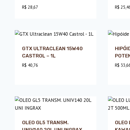
R$
28,67
R$
25,4
GTX ULTRACLEAN 15W40
HIPÓI
CASTROL – 1L
POTEN
R$
40,76
R$
33,6
OLEO GL5 TRANSM.
OLEO 
UNIV140 20L UNI INGRAX
KAWA