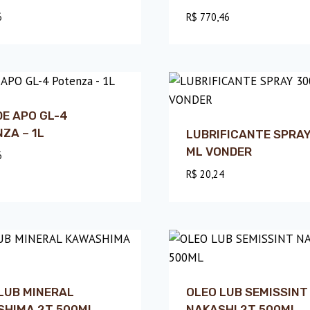
6
R$
770,46
DE APO GL-4
ZA – 1L
LUBRIFICANTE SPRAY
ML VONDER
6
R$
20,24
LUB MINERAL
OLEO LUB SEMISSINT
SHIMA 2T 500ML
NAKASHI 2T 500ML