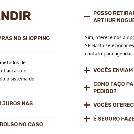
ANDIR
POSSO RETIRAR
ARTHUR NOGUE
Sim, oferecemos a opçã
PRAS NO SHOPPING
SP. Basta selecionar 
contato para agendar a
 métodos de
VOCÊS ENVIAM
o bancário e
do o sistema do
COMO FAÇO PA
PEDIDO?
 JUROS NAS
VOCÊS OFEREC
É SEGURO FAZ
MBOLSO NO CASO