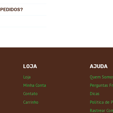
 PEDIDOS?
LOJA
AJUDA
Loja
Quem Somo
Minha Conta
Perguntas F
Contato
Dicas
Carrinho
Política de 
Rastrear Co