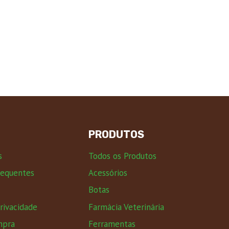
PRODUTOS
s
Todos os Produtos
requentes
Acessórios
Botas
Privacidade
Farmácia Veterinária
mpra
Ferramentas