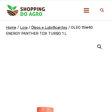
Pular
para
o
Conteúdo
Home
/
Loja
/
Óleos e Lubrificantes
/
OLEO 15W40
ENERGY PANTHER TDX TURBO 1 L