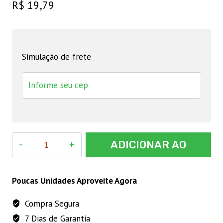
R$
19,79
Simulação de frete
OLEO
ADICIONAR AO
15W40
ENERGY
CARRINHO
PANTHER
Poucas Unidades Aproveite Agora
TDX
Compra Segura
TURBO
7 Dias de Garantia
1