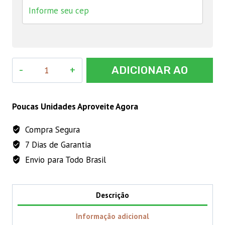
Vetipen
ADICIONAR AO
LA
50mL
CARRINHO
quantidade
Poucas Unidades Aproveite Agora
Compra Segura
7 Dias de Garantia
Envio para Todo Brasil
Descrição
Informação adicional