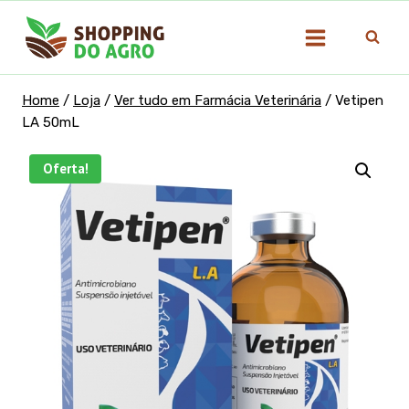
Pular
para
o
Conteúdo
Home
/
Loja
/
Ver tudo em Farmácia Veterinária
/
Vetipen
LA 50mL
Oferta!