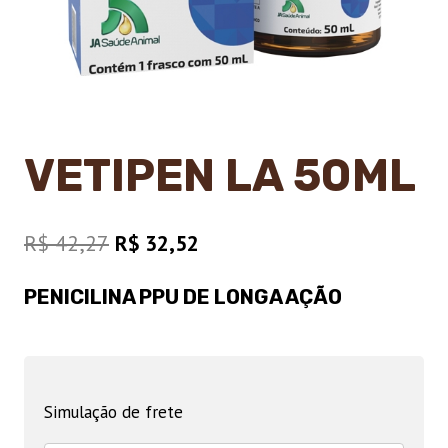
VETIPEN LA 50ML
O
O
R$
42,27
R$
32,52
preço
preço
PENICILINA PPU DE LONGA AÇÃO
original
atual
era:
é:
R$ 42,27.
R$ 32,52.
Simulação de frete