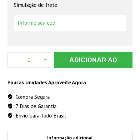
Simulação de frete
TUBO
ADICIONAR AO
DE
VACUO
CARRINHO
P/
Poucas Unidades Aproveite Agora
COLETA
Compra Segura
DE
7 Dias de Garantia
SANGUE
9
Envio para Todo Brasil
ML
quantidade
Informação adicional