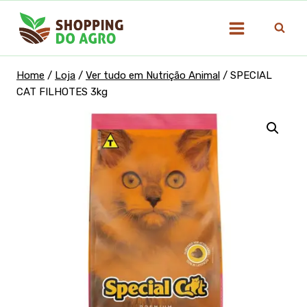
Pular
para
o
Conteúdo
Home
/
Loja
/
Ver tudo em Nutrição Animal
/
SPECIAL
CAT FILHOTES 3kg