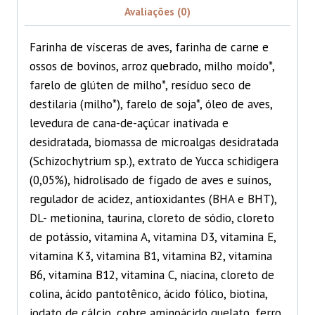
Avaliações (0)
Farinha de vísceras de aves, farinha de carne e
ossos de bovinos, arroz quebrado, milho moído*,
farelo de glúten de milho*, resíduo seco de
destilaria (milho*), farelo de soja*, óleo de aves,
levedura de cana-de-açúcar inativada e
desidratada, biomassa de microalgas desidratada
(Schizochytrium sp.), extrato de Yucca schidigera
(0,05%), hidrolisado de fígado de aves e suínos,
regulador de acidez, antioxidantes (BHA e BHT),
DL- metionina, taurina, cloreto de sódio, cloreto
de potássio, vitamina A, vitamina D3, vitamina E,
vitamina K3, vitamina B1, vitamina B2, vitamina
B6, vitamina B12, vitamina C, niacina, cloreto de
colina, ácido pantotênico, ácido fólico, biotina,
iodato de cálcio, cobre aminoácido quelato, ferro