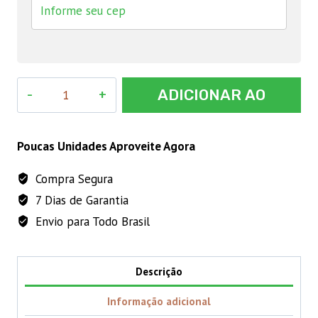
SPECIAL
ADICIONAR AO
CAT
FILHOTES
CARRINHO
3kg
Poucas Unidades Aproveite Agora
quantidade
Compra Segura
7 Dias de Garantia
Envio para Todo Brasil
Descrição
Informação adicional