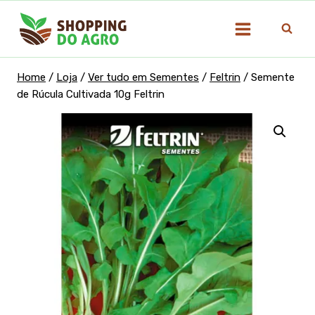
Pular
para
o
Conteúdo
Home
/
Loja
/
Ver tudo em Sementes
/
Feltrin
/
Semente
de Rúcula Cultivada 10g Feltrin