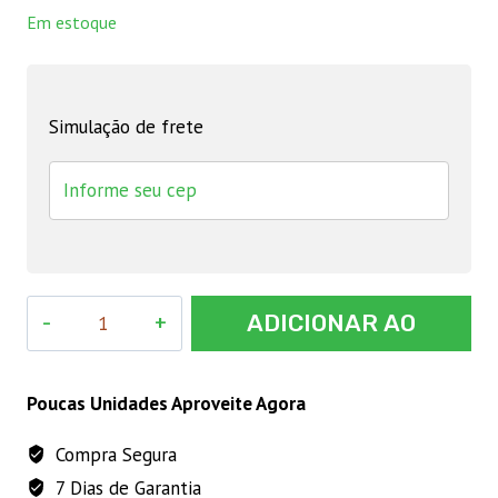
Em estoque
Simulação de frete
Semente
ADICIONAR AO
de
Rúcula
CARRINHO
Cultivada
Poucas Unidades Aproveite Agora
10g
Compra Segura
Feltrin
7 Dias de Garantia
quantidade