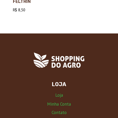
FELTRIN
R$
8,50
LOJA
Loja
Minha Conta
Contato