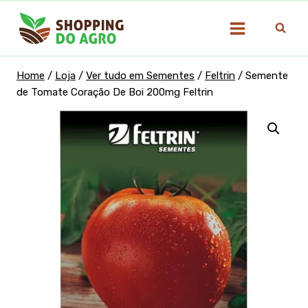
Pular
para
o
Conteúdo
Home
/
Loja
/
Ver tudo em Sementes
/
Feltrin
/
Semente
de Tomate Coração De Boi 200mg Feltrin