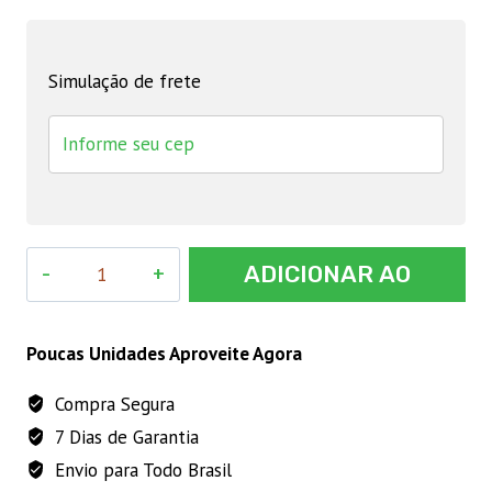
Simulação de frete
Semente
ADICIONAR AO
de
Tomate
CARRINHO
Coração
Poucas Unidades Aproveite Agora
De
Compra Segura
Boi
7 Dias de Garantia
200mg
Feltrin
Envio para Todo Brasil