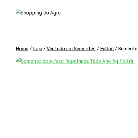
Pular
para
o
Conteúdo
Home
/
Loja
/
Ver tudo em Sementes
/
Feltrin
/
Semente 