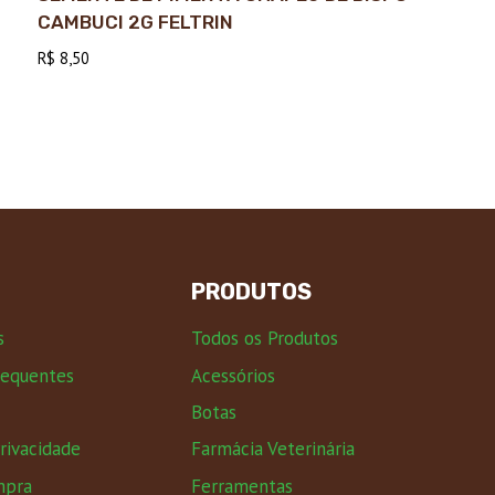
CAMBUCI 2G FELTRIN
R$
8,50
PRODUTOS
s
Todos os Produtos
requentes
Acessórios
Botas
Privacidade
Farmácia Veterinária
mpra
Ferramentas