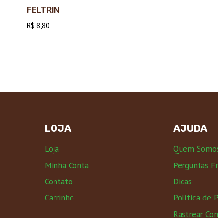
FELTRIN
R$
8,80
LOJA
AJUDA
Loja
Quem Somo
Minha Conta
Perguntas F
Contato
Dicas
Carrinho
Política de 
Rastrear Co