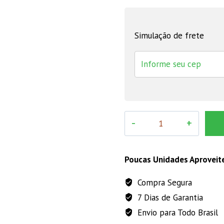
Simulação de frete
Semente
de
Alface
Repolhuda
Poucas Unidades Aproveit
Todo
Compra Segura
Ano
7 Dias de Garantia
5g
Feltrin
Envio para Todo Brasil