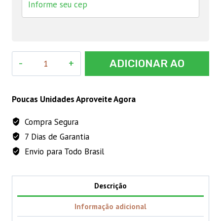
Semente
ADICIONAR AO
de
Alface
CARRINHO
Crespa
Poucas Unidades Aproveite Agora
Verde
Compra Segura
2,5g
7 Dias de Garantia
Feltrin
quantidade
Envio para Todo Brasil
Descrição
Informação adicional