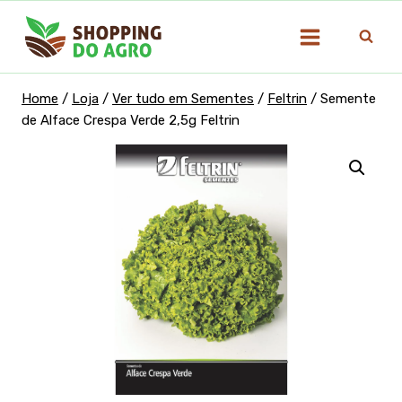
Pular
para
o
Conteúdo
Home
/
Loja
/
Ver tudo em Sementes
/
Feltrin
/
Semente
de Alface Crespa Verde 2,5g Feltrin