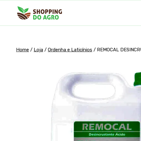
Pular
para
o
Conteúdo
Home
/
Loja
/
Ordenha e Laticínios
/
REMOCAL DESINCRU