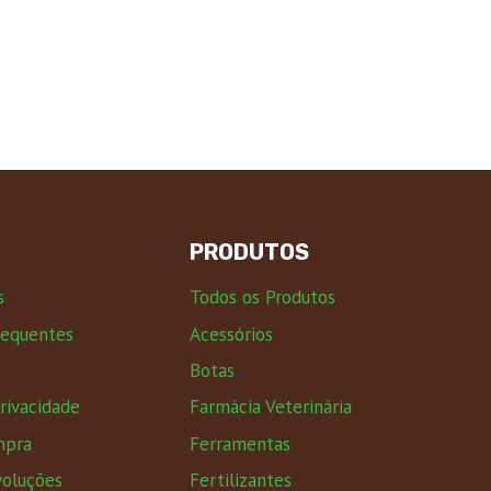
PRODUTOS
s
Todos os Produtos
requentes
Acessórios
Botas
Privacidade
Farmácia Veterinária
mpra
Ferramentas
voluções
Fertilizantes