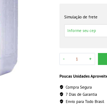
Simulação de frete
REMOCAL
DESINCRUSTANTE
ÁCIDO
5
Poucas Unidades Aproveit
LITROS
Compra Segura
quantidade
7 Dias de Garantia
Envio para Todo Brasil