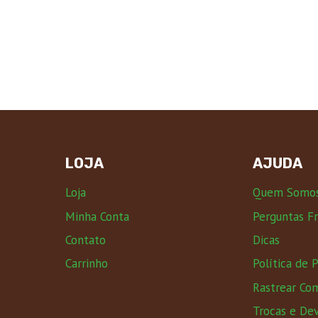
LOJA
AJUDA
Loja
Quem Somo
Minha Conta
Perguntas F
Contato
Dicas
Carrinho
Política de 
Rastrear Co
Trocas e De