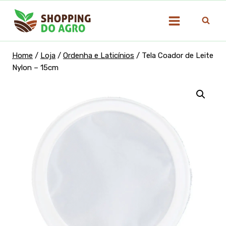
Pular
para
o
Conteúdo
Home
/
Loja
/
Ordenha e Laticínios
/
Tela Coador de Leite
Nylon – 15cm