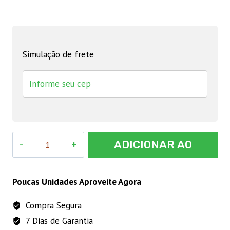
Simulação de frete
Tela
ADICIONAR AO
Coador
de
CARRINHO
Leite
Poucas Unidades Aproveite Agora
Nylon
Compra Segura
-
7 Dias de Garantia
15cm