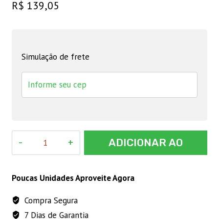
R$
139,05
Simulação de frete
RAÇÃO
ADICIONAR AO
BEZERRAO
40
CARRINHO
KG
Poucas Unidades Aproveite Agora
GUABI
Compra Segura
quantidade
7 Dias de Garantia