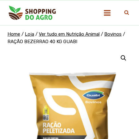
Pular
para
o
Conteúdo
Home
/
Loja
/
Ver tudo em Nutrição Animal
/
Bovinos
/
RAÇÃO BEZERRAO 40 KG GUABI