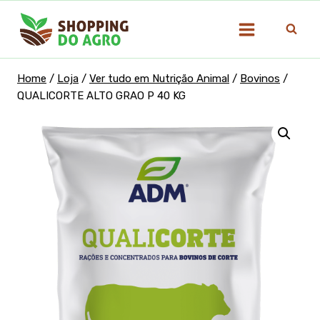
Pular
para
o
Conteúdo
Home
/
Loja
/
Ver tudo em Nutrição Animal
/
Bovinos
/
QUALICORTE ALTO GRAO P 40 KG