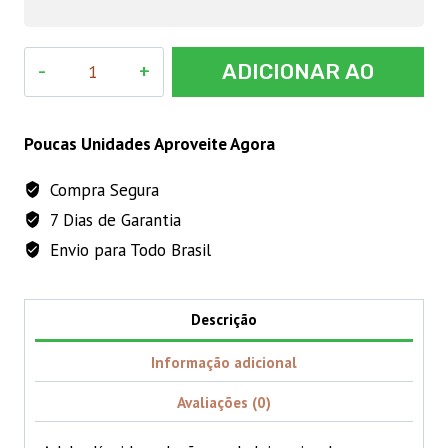
Plenan
ADICIONAR AO
Ferti
PM4
CARRINHO
20L
Poucas Unidades Aproveite Agora
quantidade
Compra Segura
7 Dias de Garantia
Envio para Todo Brasil
Descrição
Informação adicional
Avaliações (0)