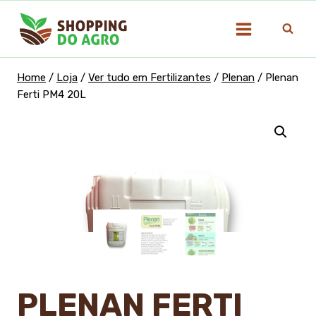
Pular
para
o
Conteúdo
Home
/
Loja
/
Ver tudo em Fertilizantes
/
Plenan
/
Plenan
Ferti PM4 20L
PLENAN FERTI