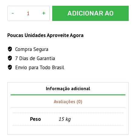
PLENAN
ADICIONAR AO
FERTI
PM4
CARRINHO
-
Poucas Unidades Aproveite Agora
10L
Compra Segura
quantidade
7 Dias de Garantia
Envio para Todo Brasil
Informação adicional
Avaliações (0)
Peso
15 kg