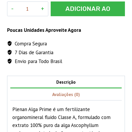
PLENAN
ADICIONAR AO
ALGA
PRIME
CARRINHO
5
Poucas Unidades Aproveite Agora
LITROS
Compra Segura
quantidade
7 Dias de Garantia
Envio para Todo Brasil
Descrição
Avaliações (0)
Plenan Alga Prime é um fertilizante
organomineral fluido Classe A, formulado com
extrato 100% puro da alga Ascophyllum