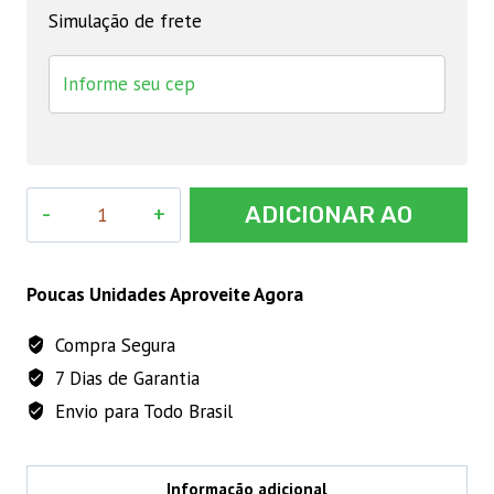
Simulação de frete
LUVA
ADICIONAR AO
CIRÚRGICA
MEDIX
CARRINHO
TAM
Poucas Unidades Aproveite Agora
7.5
Compra Segura
quantidade
7 Dias de Garantia
Envio para Todo Brasil
Informação adicional