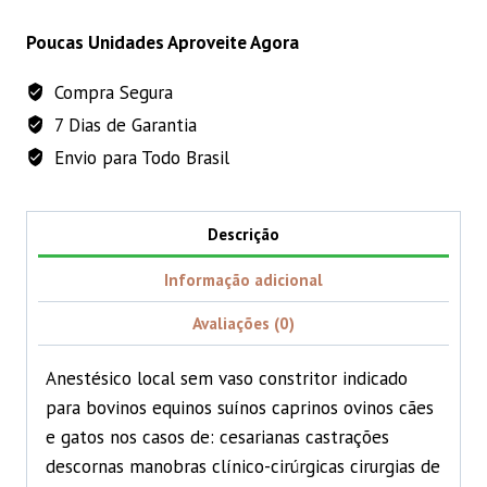
50
CARRINHO
Ml
Poucas Unidades Aproveite Agora
-
Compra Segura
Bravet
7 Dias de Garantia
quantidade
Envio para Todo Brasil
Descrição
Informação adicional
Avaliações (0)
Anestésico local sem vaso constritor indicado
para bovinos equinos suínos caprinos ovinos cães
e gatos nos casos de: cesarianas castrações
descornas manobras clínico-cirúrgicas cirurgias de