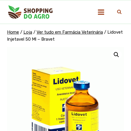
Pular
para
o
Conteúdo
Home
/
Loja
/
Ver tudo em Farmácia Veterinária
/
Lidovet
Injetavel 50 Ml – Bravet