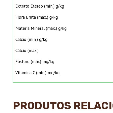
Extrato Etéreo (mín.) g/kg
Fibra Bruta (máx.) g/kg
Matéria Mineral (máx.) g/kg
Cálcio (mín.) g/kg
Cálcio (máx.)
Fósforo (mín.) mg/kg
Vitamina C (mín.) mg/kg
PRODUTOS RELAC