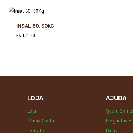
INSAL 80, 30KG
R$
171,60
LOJA
AJUDA
Loja
Quem Somo
Minha Conta
Perguntas F
Contato
Dicas