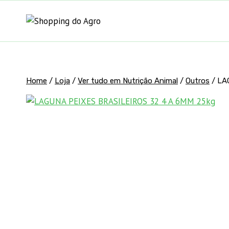
Pular
para
o
Conteúdo
Home
/
Loja
/
Ver tudo em Nutrição Animal
/
Outros
/
LA