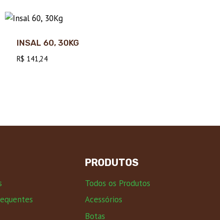
INSAL 60, 30KG
R$
141,24
PRODUTOS
s
Todos os Produtos
requentes
Acessórios
Botas