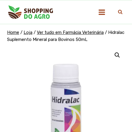
Pular
para
o
Conteúdo
Home
/
Loja
/
Ver tudo em Farmácia Veterinária
/
Hidralac
Suplemento Mineral para Bovinos 50mL