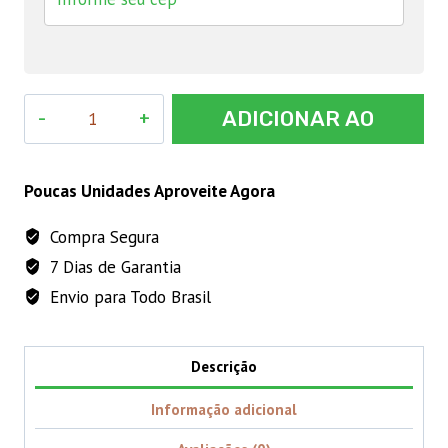
Hidrafarm
ADICIONAR AO
10g
Biofarm
CARRINHO
quantidade
Poucas Unidades Aproveite Agora
Compra Segura
7 Dias de Garantia
Envio para Todo Brasil
Descrição
Informação adicional