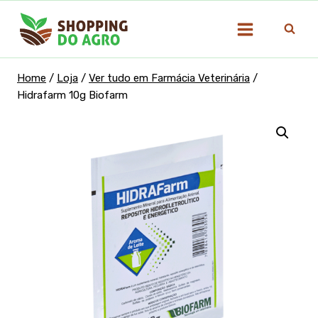
Pular
para
o
Conteúdo
Home
/
Loja
/
Ver tudo em Farmácia Veterinária
/
Hidrafarm 10g Biofarm