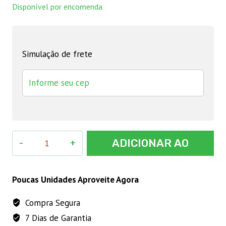
Disponível por encomenda
Simulação de frete
Guia
ADICIONAR AO
de
Corda
CARRINHO
G
Poucas Unidades Aproveite Agora
10mm
Compra Segura
Rosa
7 Dias de Garantia
quantidade