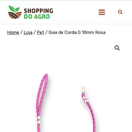
Pular
para
o
Conteúdo
Home
/
Loja
/
Pet
/
Guia de Corda G 10mm Rosa