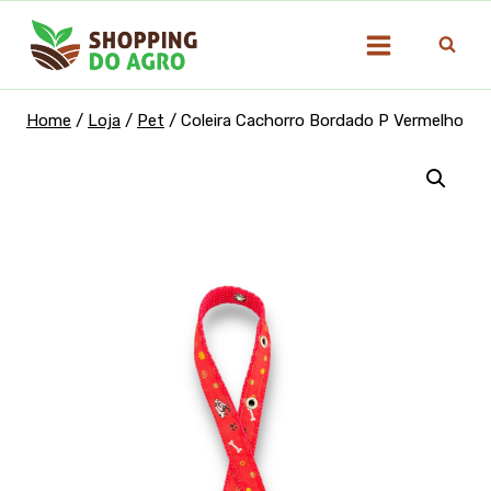
Pular
para
o
Conteúdo
Home
/
Loja
/
Pet
/
Coleira Cachorro Bordado P Vermelho