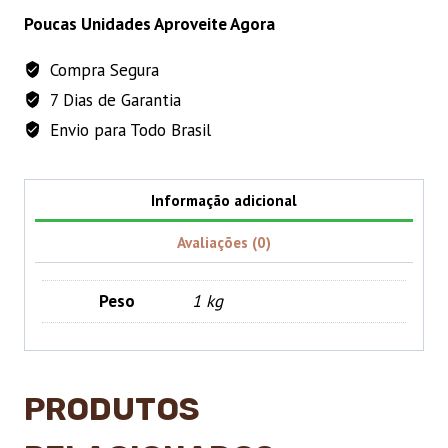
CARRINHO
P
Poucas Unidades Aproveite Agora
Vermelho
Compra Segura
quantidade
7 Dias de Garantia
Envio para Todo Brasil
Informação adicional
Avaliações (0)
Peso
1 kg
PRODUTOS