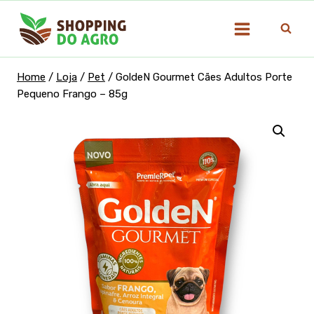
Pular
para
o
Conteúdo
Home
/
Loja
/
Pet
/
GoldeN Gourmet Cães Adultos Porte
Pequeno Frango – 85g