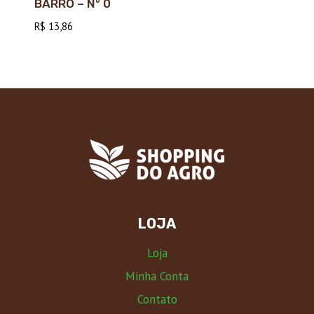
BARRO – N° 0
R$
13,86
LOJA
Loja
Minha Conta
Contato