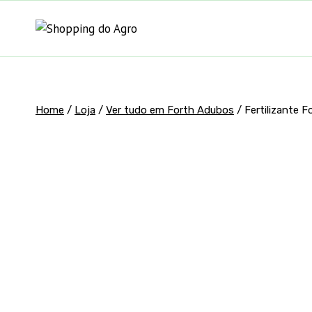
Pular
para
o
Conteúdo
Home
/
Loja
/
Ver tudo em Forth Adubos
/
Fertilizante F