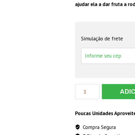
ajudar ela a dar fruta a ro
Simulação de frete
Fertilizante
ADI
Forth
Frutas
-
Poucas Unidades Aproveit
10kg
Compra Segura
quantidade