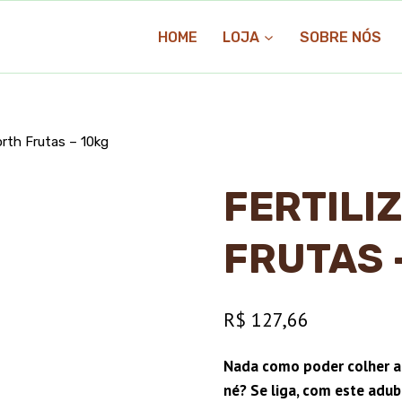
HOME
LOJA
SOBRE NÓS
orth Frutas – 10kg
FERTILI
FRUTAS 
R$
127,66
Nada como poder colher aq
né? Se liga, com este adub