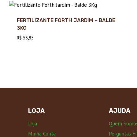
FERTILIZANTE FORTH JARDIM – BALDE
3KG
R$
55,85
LOJA
AJUDA
Loja
Quem Somo
Minha Conta
Perguntas F