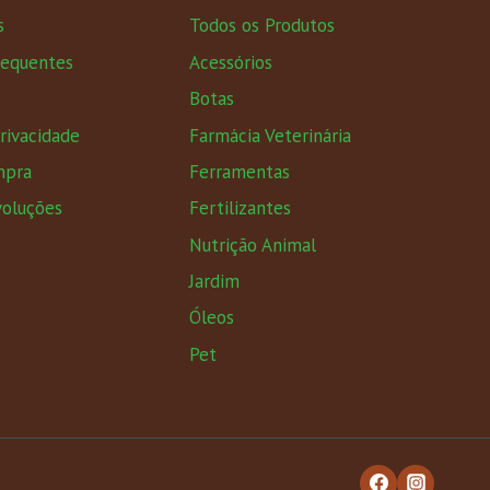
s
Todos os Produtos
requentes
Acessórios
Botas
Privacidade
Farmácia Veterinária
mpra
Ferramentas
voluções
Fertilizantes
Nutrição Animal
Jardim
Óleos
Pet