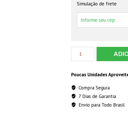
Simulação de frete
Faca
ADI
Roçadeira
D40
de
Poucas Unidades Aproveit
Vídia,
Compra Segura
255mmx25,4
7 Dias de Garantia
quantidade
Envio para Todo Brasil