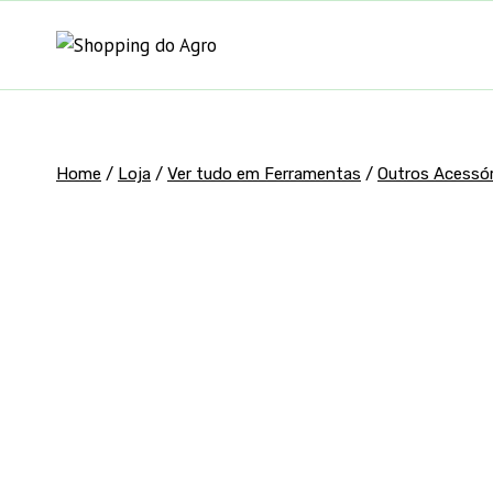
Pular
para
o
Conteúdo
Home
/
Loja
/
Ver tudo em Ferramentas
/
Outros Acessór