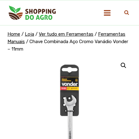
Pular
para
o
Conteúdo
Home
/
Loja
/
Ver tudo em Ferramentas
/
Ferramentas
Manuais
/
Chave Combinada Aço Cromo Vanádio Vonder
– 11mm