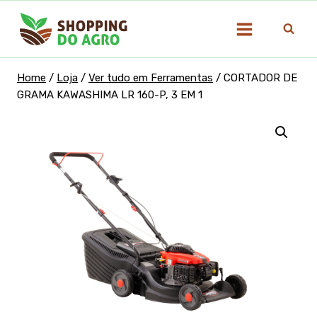
Pular
para
o
Conteúdo
Home
/
Loja
/
Ver tudo em Ferramentas
/
CORTADOR DE
GRAMA KAWASHIMA LR 160-P, 3 EM 1