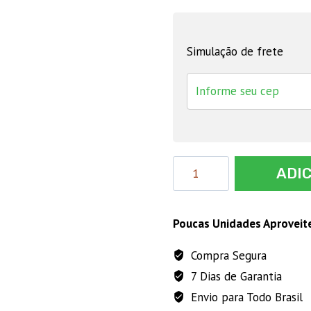
Simulação de frete
Corda
ADI
Chata
para
Cabresto
Poucas Unidades Aproveit
(6
Compra Segura
METROS)
7 Dias de Garantia
quantidade
Envio para Todo Brasil