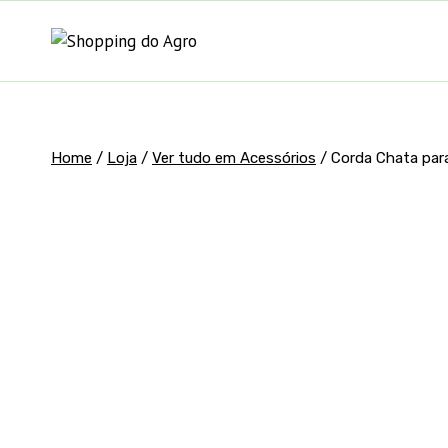
Pular
para
o
Conteúdo
Home
/
Loja
/
Ver tudo em Acessórios
/
Corda Chata par