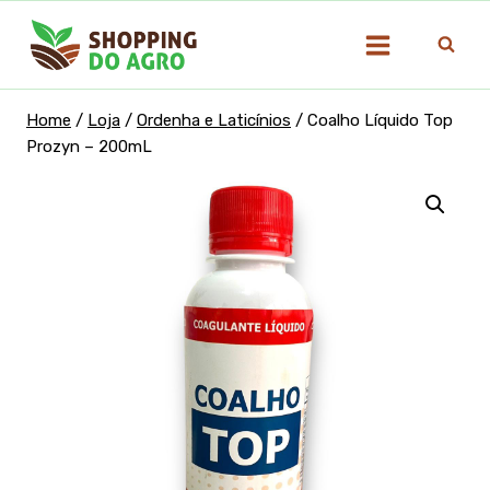
Pular
para
o
Conteúdo
Home
/
Loja
/
Ordenha e Laticínios
/
Coalho Líquido Top
Prozyn – 200mL