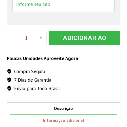
CALCIOFARM
ADICIONAR AO
MIX
PRO
CARRINHO
1
Poucas Unidades Aproveite Agora
LITRO
Compra Segura
quantidade
7 Dias de Garantia
Envio para Todo Brasil
Descrição
Informação adicional