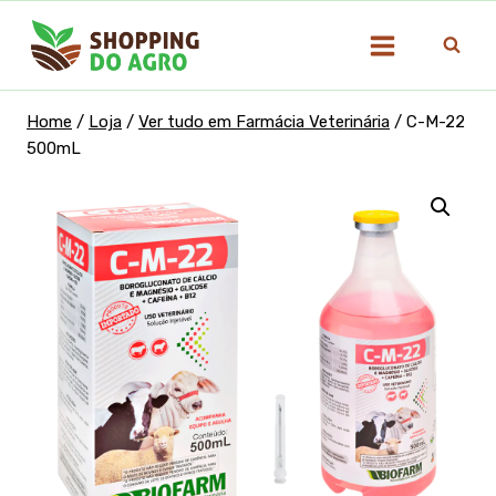
Pular
para
o
Conteúdo
Home
/
Loja
/
Ver tudo em Farmácia Veterinária
/
C-M-22
500mL