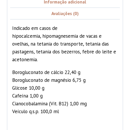
Informação adicional
Avaliações (0)
I
ndicado em casos de
hipocalcemia,
hipomagnesemia
de vacas e
ovelhas, na tetania do transporte, tetania das
pastagens, tetania dos bezerros, febre do leite e
acetonemia.
Borogluconato de cálcio
22,40 g
Borogluconato de magnésio
6,75 g
Glicose
10,00 g
Cafeína
1,00 g
Cianocobalamina (Vit. B12)
1,00 mg
Veículo q.s.p.
100,0 ml