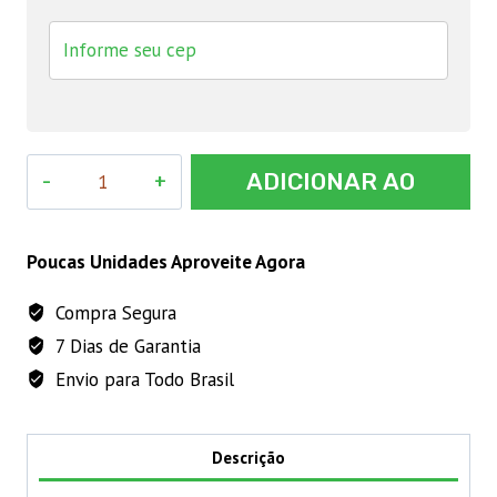
C-
ADICIONAR AO
M-
22
CARRINHO
500mL
Poucas Unidades Aproveite Agora
quantidade
Compra Segura
7 Dias de Garantia
Envio para Todo Brasil
Descrição