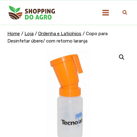
Pular
para
o
Conteúdo
Home
/
Loja
/
Ordenha e Laticínios
/
Copo para
Desinfetar úbere/ com retorno laranja