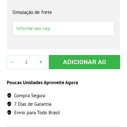
Simulação de frete
Copo
ADICIONAR AO
para
Desinfetar
CARRINHO
úbere/
Poucas Unidades Aproveite Agora
com
Compra Segura
retorno
7 Dias de Garantia
laranja
quantidade
Envio para Todo Brasil