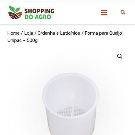
Pular
para
o
Conteúdo
Home
/
Loja
/
Ordenha e Laticínios
/
Forma para Queijo
Unipac – 500g