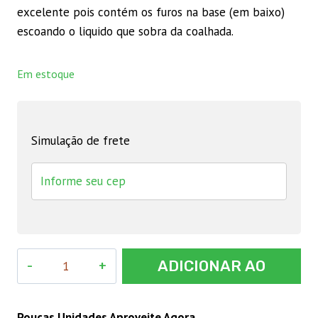
excelente pois contém os furos na base (em baixo)
escoando o liquido que sobra da coalhada.
Em estoque
Simulação de frete
Forma
ADICIONAR AO
para
Queijo
CARRINHO
Unipac
Poucas Unidades Aproveite Agora