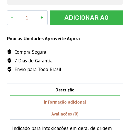
Antitoxico
ADICIONAR AO
Bimeda
100mL
CARRINHO
quantidade
Poucas Unidades Aproveite Agora
Compra Segura
7 Dias de Garantia
Envio para Todo Brasil
Descrição
Informação adicional
Avaliações (0)
Indicado para intoxicações em geral de origem