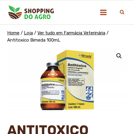
Pular
para
o
Conteúdo
Home
/
Loja
/
Ver tudo em Farmácia Veterinária
/
Antitoxico Bimeda 100mL
ANTITOXICO