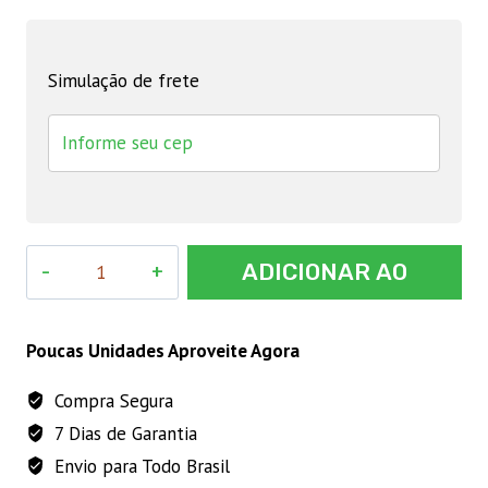
Simulação de frete
Antibiótico
ADICIONAR AO
Chemitril
Injetável
CARRINHO
2,5%
Poucas Unidades Aproveite Agora
Chemitec
Compra Segura
20
7 Dias de Garantia
mL
quantidade
Envio para Todo Brasil