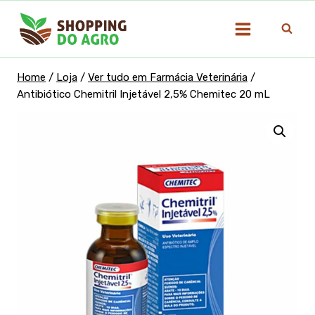
Pular
para
o
Conteúdo
Home
/
Loja
/
Ver tudo em Farmácia Veterinária
/
Antibiótico Chemitril Injetável 2,5% Chemitec 20 mL