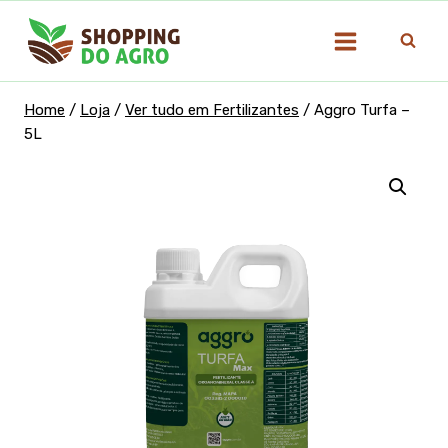
Pular
para
o
Conteúdo
Home
/
Loja
/
Ver tudo em Fertilizantes
/
Aggro Turfa –
5L