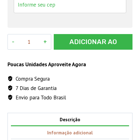
COLOSSO
ADICIONAR AO
PULV
1
CARRINHO
LITRO
Poucas Unidades Aproveite Agora
quantidade
Compra Segura
7 Dias de Garantia
Envio para Todo Brasil
Descrição
Informação adicional