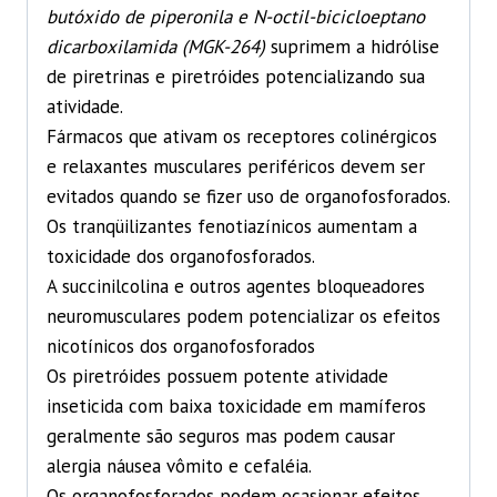
butóxido de piperonila e N-octil-bicicloeptano
dicarboxilamida (MGK-264)
suprimem a hidrólise
de piretrinas e piretróides potencializando sua
atividade.
Fármacos que ativam os receptores colinérgicos
e relaxantes musculares periféricos devem ser
evitados quando se fizer uso de organofosforados.
Os tranqüilizantes fenotiazínicos aumentam a
toxicidade dos organofosforados.
A succinilcolina e outros agentes bloqueadores
neuromusculares podem potencializar os efeitos
nicotínicos dos organofosforados
Os piretróides possuem potente atividade
inseticida com baixa toxicidade em mamíferos
geralmente são seguros mas podem causar
alergia náusea vômito e cefaléia.
Os organofosforados podem ocasionar efeitos