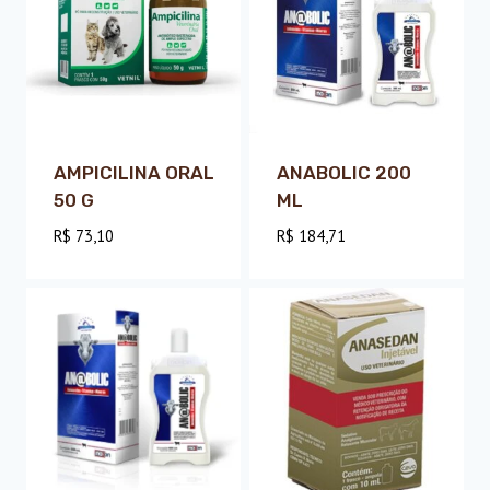
AMPICILINA ORAL
ANABOLIC 200
50 G
ML
R$
73,10
R$
184,71