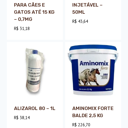
PARA CÃES E
INJETÁVEL –
GATOS ATÉ 15 KG
50ML
– 0,7MG
R$
43,64
R$
31,18
ALIZAROL 80 – 1L
AMINOMIX FORTE
BALDE 2,5 KG
R$
38,14
R$
226,70