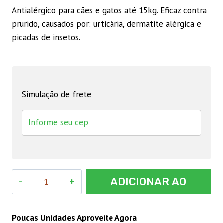
Antialérgico para cães e gatos até 15kg. Eficaz contra
prurido, causados por: urticária, dermatite alérgica e
picadas de insetos.
Simulação de frete
Alergovet
ADICIONAR AO
C
para
CARRINHO
Cães
Poucas Unidades Aproveite Agora