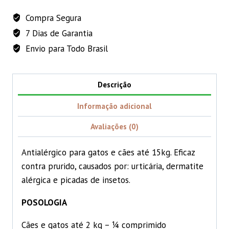
e
Compra Segura
Gatos
7 Dias de Garantia
até
15
Envio para Todo Brasil
Kg
-
Descrição
0,7mg
quantidade
Informação adicional
Avaliações (0)
Antialérgico para gatos e cães até 15kg. Eficaz
contra prurido, causados por: urticária, dermatite
alérgica e picadas de insetos.
POSOLOGIA
Cães e gatos até 2 kg – ¼ comprimido