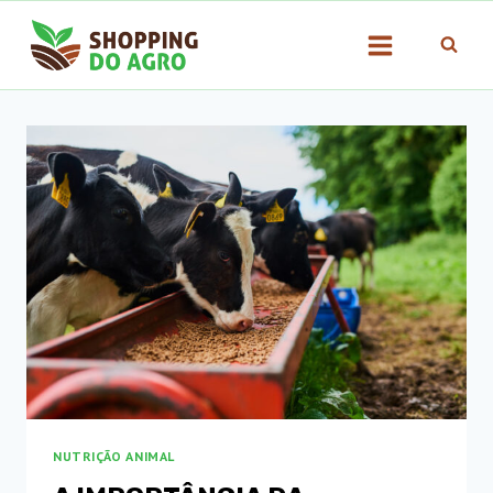
Pular
para
o
Conteúdo
NUTRIÇÃO ANIMAL