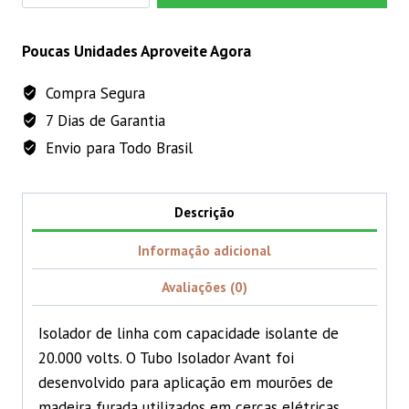
amarelo
CARRINHO
7/16
Poucas Unidades Aproveite Agora
-
Compra Segura
50
7 Dias de Garantia
metros
quantidade
Envio para Todo Brasil
Descrição
Informação adicional
Avaliações (0)
Isolador de linha com capacidade isolante de
20.000 volts. O Tubo Isolador Avant foi
desenvolvido para aplicação em mourões de
madeira furada utilizados em cercas elétricas