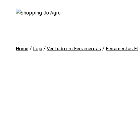
Pular
para
o
Conteúdo
Home
/
Loja
/
Ver tudo em Ferramentas
/
Ferramentas El