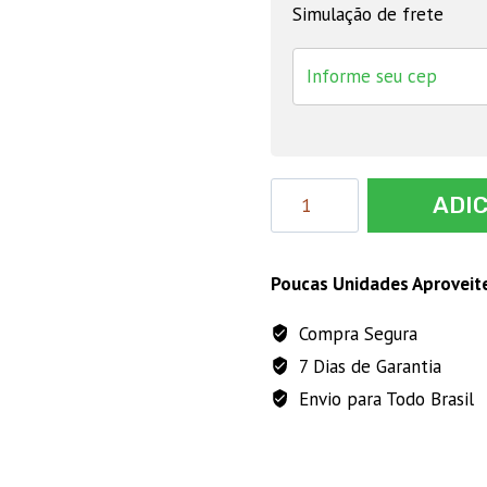
Simulação de frete
TRITURADOR
ADI
FOR
ABE
2
Poucas Unidades Aproveit
HP
Compra Segura
TE25T
7 Dias de Garantia
quantidade
Envio para Todo Brasil