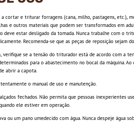
rtar e triturar forragens (cana, milho, pastagens, etc.), m
olhas e outros materiais que podem ser transformados em adu
o deve estar desligado da tomada. Nunca trabalhe com o tritu
iodicamente. Recomenda-se que as peças de reposição sejam 
erifique se a tensão do triturador está de acordo com a tens
determinados para o abastecimento no bocal da máquina. Ao o
e abrir a capota.
atentamente o manual de uso e manutenção.
çados fechados. Não permita que pessoas inexperientes usem
 quando ele estiver em operação.
ova ou um pano umedecido com água. Nunca despeje água sobre 