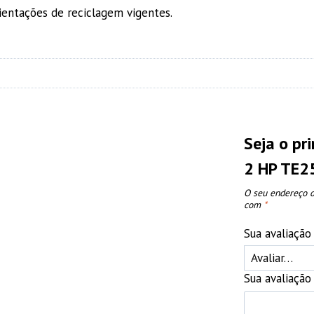
ientações de reciclagem vigentes.
Seja o pr
2 HP TE2
O seu endereço d
com
*
Sua avaliaçã
Sua avaliaçã