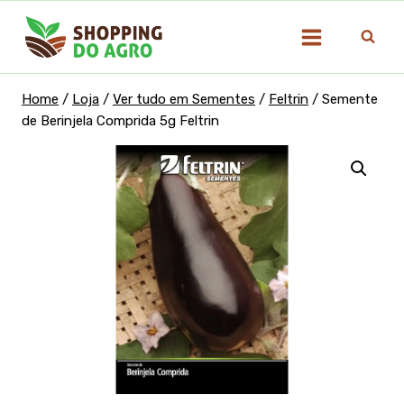
Pular
para
o
Conteúdo
Home
/
Loja
/
Ver tudo em Sementes
/
Feltrin
/
Semente
de Berinjela Comprida 5g Feltrin