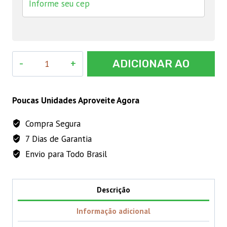
Semente
ADICIONAR AO
de
Berinjela
CARRINHO
Comprida
Poucas Unidades Aproveite Agora
5g
Compra Segura
Feltrin
7 Dias de Garantia
quantidade
Envio para Todo Brasil
Descrição
Informação adicional