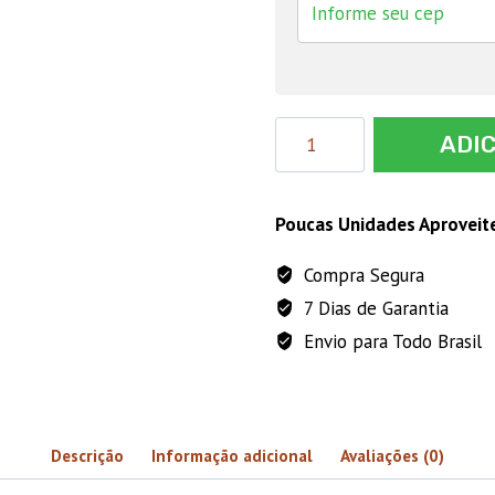
SELLAT
ADI
4
GR
quantidade
Poucas Unidades Aproveit
Compra Segura
7 Dias de Garantia
Envio para Todo Brasil
Descrição
Informação adicional
Avaliações (0)