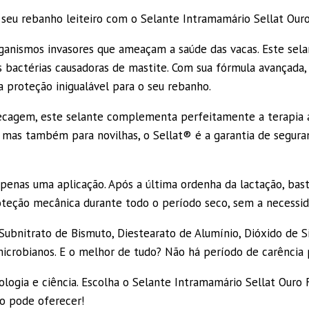
seu rebanho leiteiro com o Selante Intramamário Sellat Ouro
ganismos invasores que ameaçam a saúde das vacas. Este sel
s bactérias causadoras de mastite. Com sua fórmula avançada,
 proteção inigualável para o seu rebanho.
Secagem, este selante complementa perfeitamente a terapia 
, mas também para novilhas, o Sellat® é a garantia de seguran
apenas uma aplicação. Após a última ordenha da lactação, ba
oteção mecânica durante todo o período seco, sem a necessid
Subnitrato de Bismuto, Diestearato de Alumínio, Dióxido de S
microbianos. E o melhor de tudo? Não há período de carência p
ogia e ciência. Escolha o Selante Intramamário Sellat Ouro F
no pode oferecer!