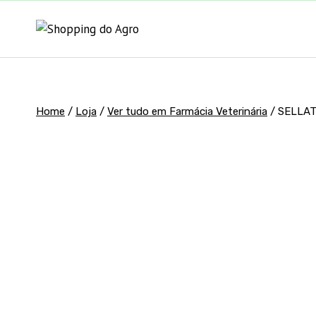
Pular
para
o
Conteúdo
Home
/
Loja
/
Ver tudo em Farmácia Veterinária
/
SELLAT