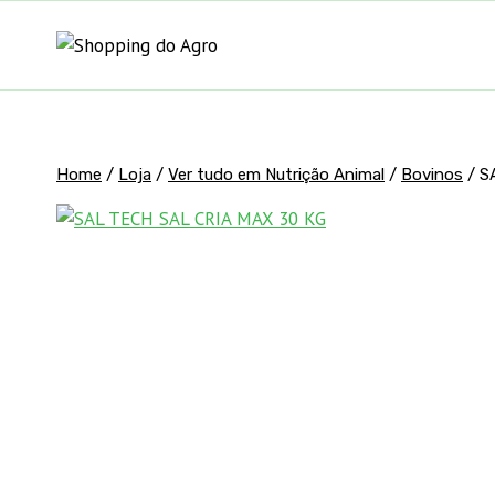
Pular
para
o
Conteúdo
Home
/
Loja
/
Ver tudo em Nutrição Animal
/
Bovinos
/
S