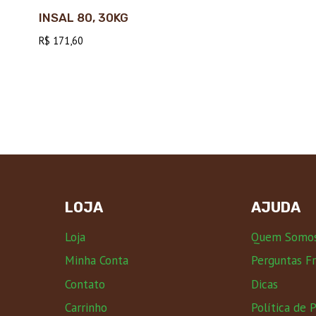
INSAL 80, 30KG
R$
171,60
LOJA
AJUDA
Loja
Quem Somo
Minha Conta
Perguntas F
Contato
Dicas
Carrinho
Política de 