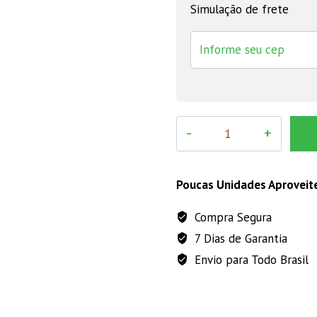
Simulação de frete
SAL
TECH
SAL
CRIA
Poucas Unidades Aproveit
MAX
Compra Segura
30
7 Dias de Garantia
KG
quantidade
Envio para Todo Brasil