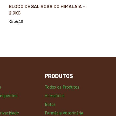
BLOCO DE SAL ROSA DO HIMALAIA –
2,9KG
R$
36,10
PRODUTOS
s
Todos os Produtos
requentes
Acessórios
Botas
Privacidade
Farmácia Veterinária